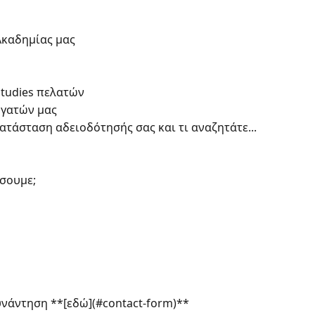
Ακαδημίας μας
Studies πελατών
ργατών μας
κατάσταση αδειοδότησής σας και τι αναζητάτε...
σουμε;
νάντηση **[εδώ](#contact-form)**