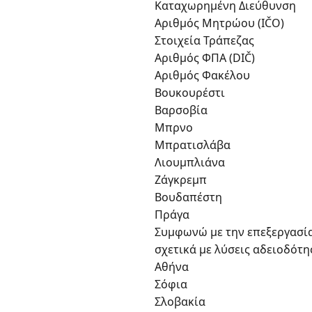
Καταχωρημένη Διεύθυνση
Αριθμός Μητρώου (IČO)
Στοιχεία Τράπεζας
Αριθμός ΦΠΑ (DIČ)
Αριθμός Φακέλου
Βουκουρέστι
Βαρσοβία
Μπρνο
Μπρατισλάβα
Λιουμπλιάνα
Ζάγκρεμπ
Βουδαπέστη
Πράγα
Συμφωνώ με την επεξεργασία
σχετικά με λύσεις αδειοδότη
Αθήνα
Σόφια
Σλοβακία